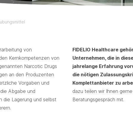
ubungsmittel
rarbeitung von
FIDELIO Healthcare gehö
 den Kernkompetenzen von
Unternehmen, die in dies
genannten Narcotic Drugs
jahrelange Erfahrung vo
ngen an den Produzenten
die nötigen Zulassungskri
setzliche Vorgaben und
Komplettanbieter zu arbe
r die Abgabe und
dazu teilen wir Ihnen gerne
 die Lagerung und selbst
Beratungsgespräch mit.
rern.