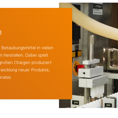
n
 Betäubungsmittel in vielen
herstellen. Dabei spielt
r großen Chargen produziert
twicklung neuer Produkte,
nabis.